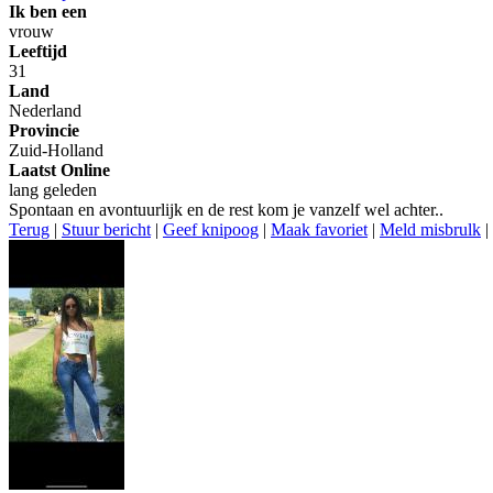
Ik ben een
vrouw
Leeftijd
31
Land
Nederland
Provincie
Zuid-Holland
Laatst Online
lang geleden
Spontaan en avontuurlijk en de rest kom je vanzelf wel achter..
Terug
|
Stuur bericht
|
Geef knipoog
|
Maak favoriet
|
Meld misbrulk
|