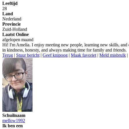
Leeftijd
28
Land
Nederland
Provincie
Zuid-Holland
Laatst Online
afgelopen maand
Hi! I'm Amelia. I enjoy meeting new people, learning new skills, and 
in kindness, honesty, and always making time for family and friends.
Terug
|
Stuur bericht
|
Geef knipoog
|
Maak favoriet
|
Meld misbrulk
|
Schuilnaam
mellow1992
Ik ben een