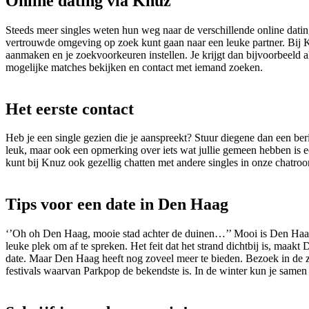
Online dating via Knuz
Steeds meer singles weten hun weg naar de verschillende online datin
vertrouwde omgeving op zoek kunt gaan naar een leuke partner. Bij Knu
aanmaken en je zoekvoorkeuren instellen. Je krijgt dan bijvoorbeeld al
mogelijke matches bekijken en contact met iemand zoeken.
Het eerste contact
Heb je een single gezien die je aanspreekt? Stuur diegene dan een beri
leuk, maar ook een opmerking over iets wat jullie gemeen hebben is ee
kunt bij Knuz ook gezellig chatten met andere singles in onze chatro
Tips voor een date in Den Haag
‘’Oh oh Den Haag, mooie stad achter de duinen…’’ Mooi is Den Haag z
leuke plek om af te spreken. Het feit dat het strand dichtbij is, maakt
date. Maar Den Haag heeft nog zoveel meer te bieden. Bezoek in de z
festivals waarvan Parkpop de bekendste is. In de winter kun je samen