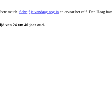
fecte match.
Schrijf je vandaag nog in
en ervaar het zelf. Den Haag bars
ijd van 24 t/m 40 jaar oud.