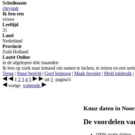
Schuilnaam
chrystalr
Ik ben een
vrouw
Leeftijd
31
Land
Nederland
Provincie
Zuid-Holland
Laatst Online
in de afgelopen drie maanden
Ik ben op zoek naar iemand om samen te lachen, te reizen en een seri
Terug
|
Stuur bericht
|
Geef knipoog
|
Maak favoriet
|
Meld misbrulk
|
1
2
3
4
5
uit
5
pagina's
vorige
volgende
Knuz daten in Noord
De voordelen v
100% gratis dating