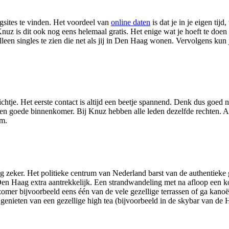
gsites te vinden. Het voordeel van
online daten
is dat je in je eigen tijd,
z is dit ook nog eens helemaal gratis. Het enige wat je hoeft te doen i
leen singles te zien die net als jij in Den Haag wonen. Vervolgens kun j
chtje. Het eerste contact is altijd een beetje spannend. Denk dus goed n
n goede binnenkomer. Bij Knuz hebben alle leden dezelfde rechten. Als j
om.
eker. Het politieke centrum van Nederland barst van de authentieke ge
 Den Haag extra aantrekkelijk. Een strandwandeling met na afloop een kop
omer bijvoorbeeld eens één van de vele gezellige terrassen of ga kano
 genieten van een gezellige high tea (bijvoorbeeld in de skybar van de 