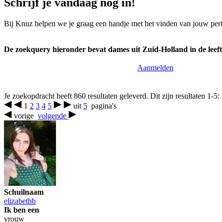
Schrijf je vandaag nog in!
Bij Knuz helpen we je graag een handje met het vinden van jouw per
De zoekquery hieronder bevat dames uit Zuid-Holland in de leeft
Aanmelden
Je zoekopdracht heeft 860 resultaten geleverd. Dit zijn resultaten 1-5:
1
2
3
4
5
uit
5
pagina's
vorige
volgende
Schuilnaam
elizabethb
Ik ben een
vrouw