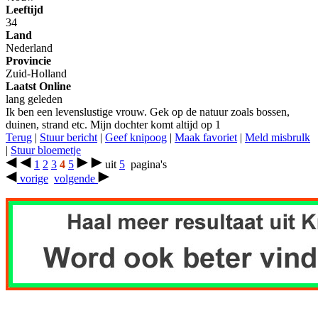
Leeftijd
34
Land
Nederland
Provincie
Zuid-Holland
Laatst Online
lang geleden
Ik ben een levenslustige vrouw. Gek op de natuur zoals bossen,
duinen, strand etc. Mijn dochter komt altijd op 1
Terug
|
Stuur bericht
|
Geef knipoog
|
Maak favoriet
|
Meld misbrulk
|
Stuur bloemetje
1
2
3
4
5
uit
5
pagina's
vorige
volgende