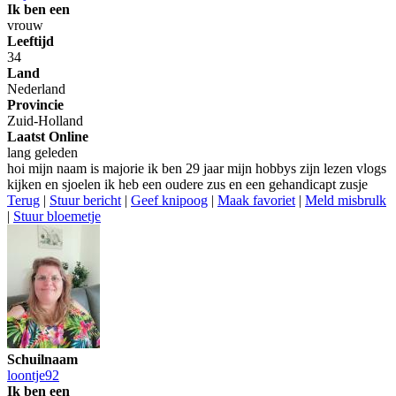
Ik ben een
vrouw
Leeftijd
34
Land
Nederland
Provincie
Zuid-Holland
Laatst Online
lang geleden
hoi mijn naam is majorie ik ben 29 jaar mijn hobbys zijn lezen vlogs
kijken en sjoelen ik heb een oudere zus en een gehandicapt zusje
Terug
|
Stuur bericht
|
Geef knipoog
|
Maak favoriet
|
Meld misbrulk
|
Stuur bloemetje
Schuilnaam
loontje92
Ik ben een