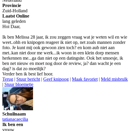
Nederland
Provincie
Zuid-Holland
Laatst Online
lang geleden
Hoi Daar,
Ik ben Melissa 28 jaar, ik zou zeggen vraag wat je weten wil en wie
weet..ohh en knipogen reageer ik niet op, net zoals mannen zonder
foto. Je kunt mij ook gewoon zien toch? en kom aub niet aan
met..kan niet door me werk...ik woon in een klein dorp mensen
herkennen me...ga dan niet op een datingsite. Ook het smoesje, ik
ben net nieuw en moet nog door de review, ja? dan wacht je een
dag? is dat zo moeilijk?
Verder ben ik best lief hoor.
Terug
|
Stuur bericht
|
Geef knipoog
|
Maak favoriet
|
Meld misbrulk
|
Stuur bloemetje
Schuilnaam
tatianacaecilia
Ik ben een
vrouw