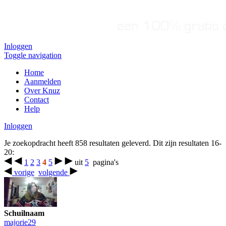
Inloggen
Toggle navigation
Home
Aanmelden
Over Knuz
Contact
Help
Inloggen
Je zoekopdracht heeft 858 resultaten geleverd. Dit zijn resultaten 16-
20:
1
2
3
4
5
uit
5
pagina's
vorige
volgende
Schuilnaam
majorie29