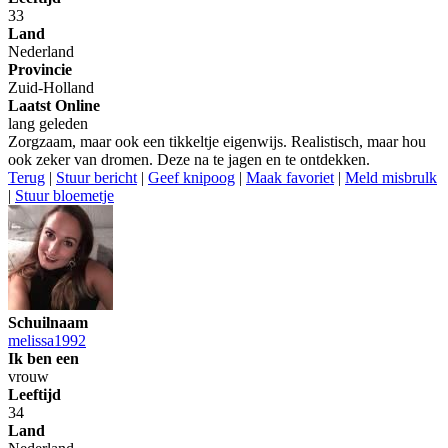
33
Land
Nederland
Provincie
Zuid-Holland
Laatst Online
lang geleden
Zorgzaam, maar ook een tikkeltje eigenwijs. Realistisch, maar hou
ook zeker van dromen. Deze na te jagen en te ontdekken.
Terug
|
Stuur bericht
|
Geef knipoog
|
Maak favoriet
|
Meld misbrulk
|
Stuur bloemetje
Schuilnaam
melissa1992
Ik ben een
vrouw
Leeftijd
34
Land