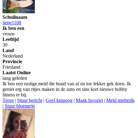
Schuilnaam
lietje1108
Ik ben een
vrouw
Leeftijd
30
Land
Nederland
Provincie
Friesland
Laatst Online
lang geleden
Ik ben een rustige meid die houd van af en toe lekker gek doen. Ik
geniet erg van ritjes maken in de auto en sins kort nieuwe hobby
fitness er bij.
Terug
|
Stuur bericht
|
Geef knipoog
|
Maak favoriet
|
Meld misbrulk
|
Stuur bloemetje