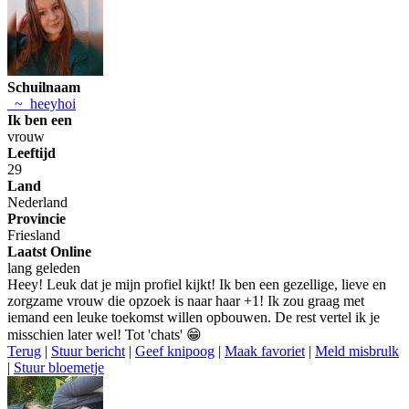
Schuilnaam
_~_heeyhoi
Ik ben een
vrouw
Leeftijd
29
Land
Nederland
Provincie
Friesland
Laatst Online
lang geleden
Heey! Leuk dat je mijn profiel kijkt! Ik ben een gezellige, lieve en
zorgzame vrouw die opzoek is naar haar +1! Ik zou graag met
iemand een leuke toekomst willen opbouwen. De rest vertel ik je
misschien later wel! Tot 'chats' 😁
Terug
|
Stuur bericht
|
Geef knipoog
|
Maak favoriet
|
Meld misbrulk
|
Stuur bloemetje