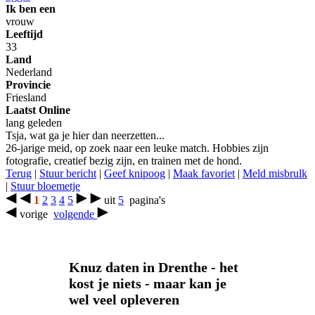
Ik ben een
vrouw
Leeftijd
33
Land
Nederland
Provincie
Friesland
Laatst Online
lang geleden
Tsja, wat ga je hier dan neerzetten...
26-jarige meid, op zoek naar een leuke match. Hobbies zijn
fotografie, creatief bezig zijn, en trainen met de hond.
Terug
|
Stuur bericht
|
Geef knipoog
|
Maak favoriet
|
Meld misbrulk
|
Stuur bloemetje
1
2
3
4
5
uit
5
pagina's
vorige
volgende
Knuz daten in Drenthe - het
kost je niets - maar kan je
wel veel opleveren