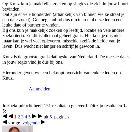
Op Knuz kun je makkelijk zoeken op singles die zich in jouw buurt
bevinden.
Dat zijn er vele honderden (afhankelijk van binnen welke straal je
een date zoekt). Genoeg aanbod dus om tussen al deze leden een
leuke date of partner te vinden.
Bij ons kun je makkelijk zoeken op leeftijd, locatie en vele andere
zoekcriteria. En dit is allemaal geheel gratis. Het kost je dus niets
maar kan je wel veel opleveren, misschien zelfs de liefde van je
leven. Dus wacht niet langer en schrijf je gewoon in.
Knuz is de grootste gratis datingsite van Nederland. De meeste dates
in jouw regio vind je dus bij ons.
Hieronder geven we een beknopt overzicht van enkele leden op
Knuz.
Aanmelden
Je zoekopdracht heeft 151 resultaten geleverd. Dit zijn resultaten 1-
5:
1
2
3
4
5
uit
5
pagina's
vorige
volgende