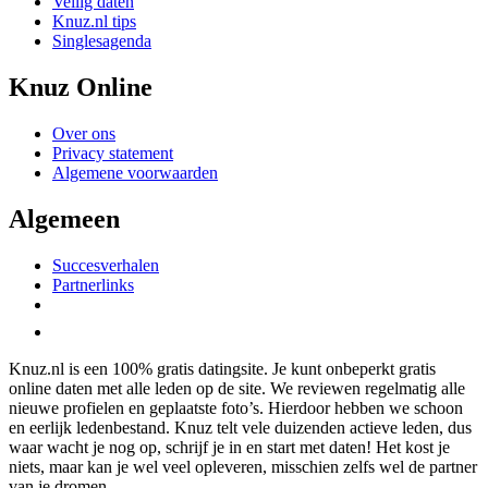
Veilig daten
Knuz.nl tips
Singlesagenda
Knuz Online
Over ons
Privacy statement
Algemene voorwaarden
Algemeen
Succesverhalen
Partnerlinks
Knuz.nl is een 100% gratis datingsite. Je kunt onbeperkt gratis
online daten met alle leden op de site. We reviewen regelmatig alle
nieuwe profielen en geplaatste foto’s. Hierdoor hebben we schoon
en eerlijk ledenbestand. Knuz telt vele duizenden actieve leden, dus
waar wacht je nog op, schrijf je in en start met daten! Het kost je
niets, maar kan je wel veel opleveren, misschien zelfs wel de partner
van je dromen.