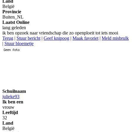
Land
België
Provincie
Buiten_NL
Laatst Online
lang geleden
ik ben opzoek naar vriendschap die zo openploeit tot iets mooi
Terug
|
Stuur bericht
|
Geef knipoog
|
Maak favoriet
|
Meld misbrulk
|
Stuur bloemetje
Schuilnaam
julieke93
Ik ben een
vrouw
Leeftijd
32
Land
België