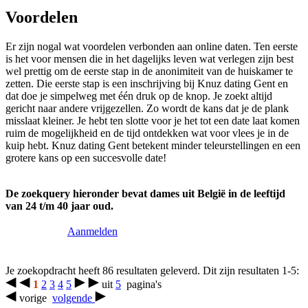
Voordelen
Er zijn nogal wat voordelen verbonden aan online daten. Ten eerste
is het voor mensen die in het dagelijks leven wat verlegen zijn best
wel prettig om de eerste stap in de anonimiteit van de huiskamer te
zetten. Die eerste stap is een inschrijving bij Knuz dating Gent en
dat doe je simpelweg met één druk op de knop. Je zoekt altijd
gericht naar andere vrijgezellen. Zo wordt de kans dat je de plank
misslaat kleiner. Je hebt ten slotte voor je het tot een date laat komen
ruim de mogelijkheid en de tijd ontdekken wat voor vlees je in de
kuip hebt. Knuz dating Gent betekent minder teleurstellingen en een
grotere kans op een succesvolle date!
De zoekquery hieronder bevat dames uit België in de leeftijd
van 24 t/m 40 jaar oud.
Aanmelden
Je zoekopdracht heeft 86 resultaten geleverd. Dit zijn resultaten 1-5:
1
2
3
4
5
uit
5
pagina's
vorige
volgende