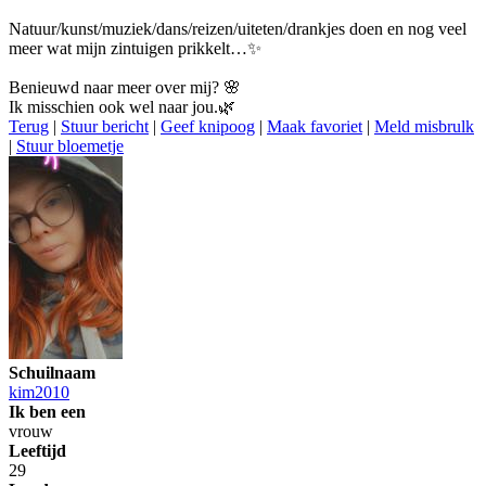
Natuur/kunst/muziek/dans/reizen/uiteten/drankjes doen en nog veel
meer wat mijn zintuigen prikkelt…✨
Benieuwd naar meer over mij? 🌸
Ik misschien ook wel naar jou.🌿
Terug
|
Stuur bericht
|
Geef knipoog
|
Maak favoriet
|
Meld misbrulk
|
Stuur bloemetje
Schuilnaam
kim2010
Ik ben een
vrouw
Leeftijd
29