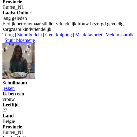
Provincie
Buiten_NL
Laatst Online
lang geleden
Eerlijk betrouwbaar stil lief vriendelijk trouw bezorgd gevoelig
zorgzaam kindvriendelijk
Terug
|
Stuur bericht
|
Geef knipoog
|
Maak favoriet
|
Meld misbrulk
|
Stuur bloemetje
Schuilnaam
jesken
Ik ben een
vrouw
Leeftijd
27
Land
België
Provincie
Buiten_NL