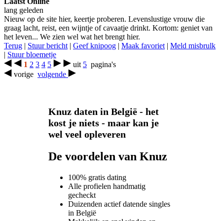
Laatst Online
lang geleden
Nieuw op de site hier, keertje proberen. Levenslustige vrouw die
graag lacht, reist, een wijntje of cavaatje drinkt. Kortom: geniet van
het leven... We zien wel wat het brengt hier.
Terug
|
Stuur bericht
|
Geef knipoog
|
Maak favoriet
|
Meld misbrulk
|
Stuur bloemetje
1
2
3
4
5
uit
5
pagina's
vorige
volgende
Knuz daten in België - het
kost je niets - maar kan je
wel veel opleveren
De voordelen van Knuz
100% gratis dating
Alle profielen handmatig
gecheckt
Duizenden actief datende singles
in België