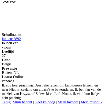
Schuilnaam
luxueus2892
Ik ben een
vrouw
Leeftijd
27
Land
België
Provincie
Buiten_NL
Laatst Online
vandaag
Ik zou heel graag naar Australië reizen om kangoeroes te zien, en
naar Nieuw-Zeeland om alpaca's te bewonderen. Ik ben fan van de
muziek van Krzysztof Zalewski en Loïc Nottet, ik vind hun liedjes
echt prachtig.
Terug
|
Stuur bericht
|
Geef knipoog
|
Maak favoriet
|
Meld misbrulk