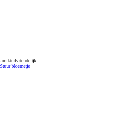
zaam kindvriendelijk
Stuur bloemetje