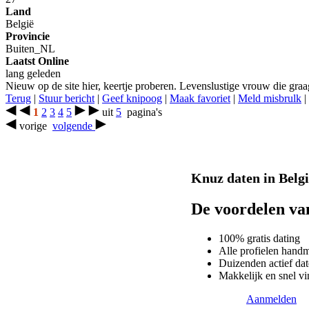
Land
België
Provincie
Buiten_NL
Laatst Online
lang geleden
Nieuw op de site hier, keertje proberen. Levenslustige vrouw die graag 
Terug
|
Stuur bericht
|
Geef knipoog
|
Maak favoriet
|
Meld misbrulk
|
1
2
3
4
5
uit
5
pagina's
vorige
volgende
Knuz daten in België
De voordelen v
100% gratis dating
Alle profielen hand
Duizenden actief dat
Makkelijk en snel vi
Aanmelden