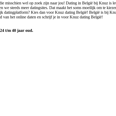
ie misschien wel op zoek zijn naar jou! Dating in België bij Knuz is le
 we steeds meer datingsites. Dat maakt het soms moeilijk om te kiezen.
elijk datingplatform? Kies dan voor Knuz dating België! België is bij 
 van het online daten en schrijf je in voor Knuz dating België!
24 t/m 40 jaar oud.