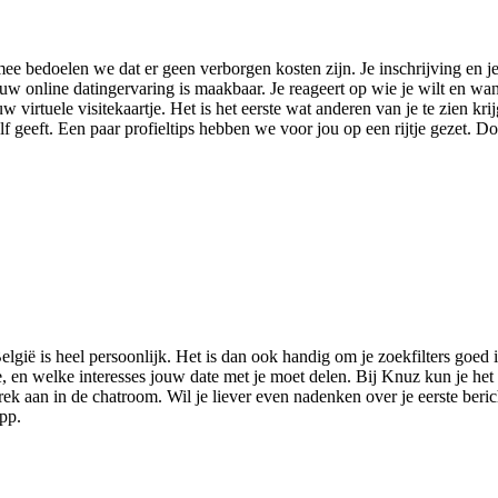
ee bedoelen we dat er geen verborgen kosten zijn. Je inschrijving en je
Jouw online datingervaring is maakbaar. Je reageert op wie je wilt en wa
uw virtuele visitekaartje. Het is het eerste wat anderen van je te zien kri
elf geeft. Een paar profieltips hebben we voor jou op een rijtje gezet. D
lgië is heel persoonlijk. Het is dan ook handig om je zoekfilters goed i
e, en welke interesses jouw date met je moet delen. Bij Knuz kun je het 
ek aan in de chatroom. Wil je liever even nadenken over je eerste berich
app.