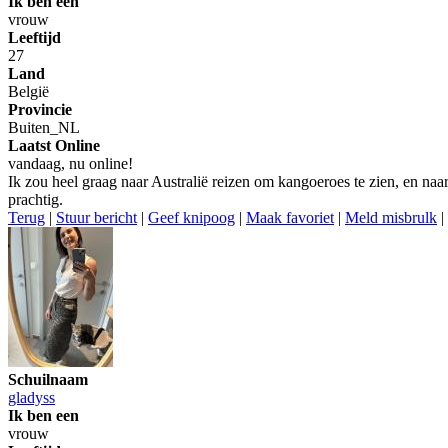
Ik ben een
vrouw
Leeftijd
27
Land
België
Provincie
Buiten_NL
Laatst Online
vandaag, nu online!
Ik zou heel graag naar Australië reizen om kangoeroes te zien, en na
prachtig.
Terug
|
Stuur bericht
|
Geef knipoog
|
Maak favoriet
|
Meld misbrulk
|
Schuilnaam
gladyss
Ik ben een
vrouw