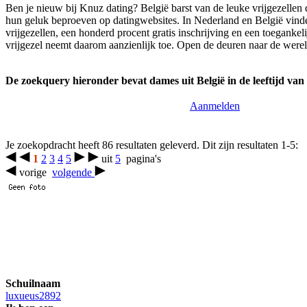
Ben je nieuw bij Knuz dating? België barst van de leuke vrijgezellen d
hun geluk beproeven op datingwebsites. In Nederland en België vinden
vrijgezellen, een honderd procent gratis inschrijving en een toegank
vrijgezel neemt daarom aanzienlijk toe. Open de deuren naar de wereld
De zoekquery hieronder bevat dames uit België in de leeftijd van 
Aanmelden
Je zoekopdracht heeft 86 resultaten geleverd. Dit zijn resultaten 1-5:
1
2
3
4
5
uit
5
pagina's
vorige
volgende
Schuilnaam
luxueus2892