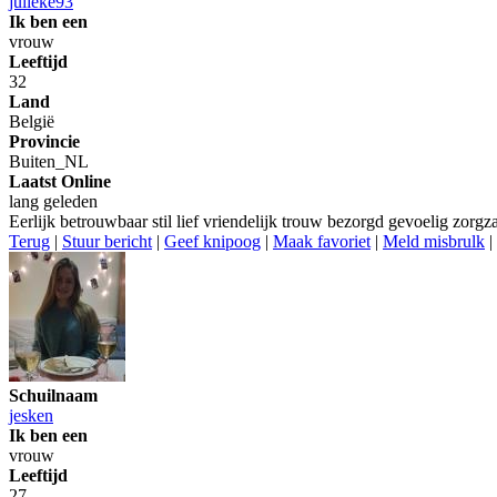
julieke93
Ik ben een
vrouw
Leeftijd
32
Land
België
Provincie
Buiten_NL
Laatst Online
lang geleden
Eerlijk betrouwbaar stil lief vriendelijk trouw bezorgd gevoelig zorg
Terug
|
Stuur bericht
|
Geef knipoog
|
Maak favoriet
|
Meld misbrulk
|
Schuilnaam
jesken
Ik ben een
vrouw
Leeftijd
27