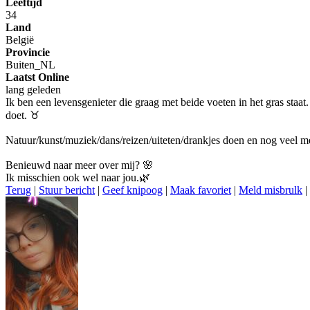
Leeftijd
34
Land
België
Provincie
Buiten_NL
Laatst Online
lang geleden
Ik ben een levensgenieter die graag met beide voeten in het gras staat
doet. ♉️
Natuur/kunst/muziek/dans/reizen/uiteten/drankjes doen en nog veel 
Benieuwd naar meer over mij? 🌸
Ik misschien ook wel naar jou.🌿
Terug
|
Stuur bericht
|
Geef knipoog
|
Maak favoriet
|
Meld misbrulk
|