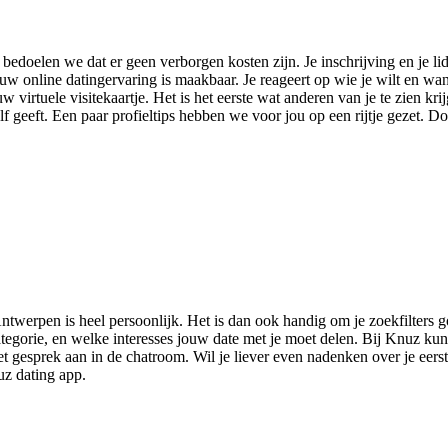
edoelen we dat er geen verborgen kosten zijn. Je inschrijving en je li
Jouw online datingervaring is maakbaar. Je reageert op wie je wilt en wa
uw virtuele visitekaartje. Het is het eerste wat anderen van je te zien kri
elf geeft. Een paar profieltips hebben we voor jou op een rijtje gezet. D
ntwerpen is heel persoonlijk. Het is dan ook handig om je zoekfilters goe
ategorie, en welke interesses jouw date met je moet delen. Bij Knuz kun 
t gesprek aan in de chatroom. Wil je liever even nadenken over je eerst
uz dating app.