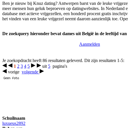
Ben je nieuw bij Knuz dating? Antwerpen barst van de leuke vrijgezell
meer mensen hun geluk beproeven op datingwebsites. In Nederland en B
database met actieve vrijgezellen, een honderd procent gratis insch
het vinden van een leuke vrijgezel neemt daarom aanzienlijk toe. Ope
De zoekquery hieronder bevat dames uit België in de leeftijd van 
Aanmelden
Je zoekopdracht heeft 86 resultaten geleverd. Dit zijn resultaten 1-5:
1
2
3
4
5
uit
5
pagina's
vorige
volgende
Schuilnaam
luxueus2892