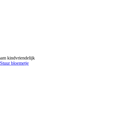
zaam kindvriendelijk
Stuur bloemetje