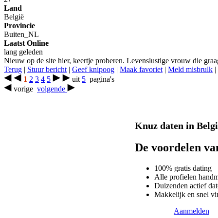
Land
België
Provincie
Buiten_NL
Laatst Online
lang geleden
Nieuw op de site hier, keertje proberen. Levenslustige vrouw die graag 
Terug
|
Stuur bericht
|
Geef knipoog
|
Maak favoriet
|
Meld misbrulk
|
1
2
3
4
5
uit
5
pagina's
vorige
volgende
Knuz daten in België
De voordelen v
100% gratis dating
Alle profielen hand
Duizenden actief dat
Makkelijk en snel vi
Aanmelden