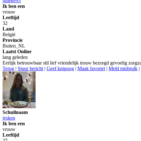
julieke93
Ik ben een
vrouw
Leeftijd
32
Land
België
Provincie
Buiten_NL
Laatst Online
lang geleden
Eerlijk betrouwbaar stil lief vriendelijk trouw bezorgd gevoelig zorg
Terug
|
Stuur bericht
|
Geef knipoog
|
Maak favoriet
|
Meld misbrulk
|
Schuilnaam
jesken
Ik ben een
vrouw
Leeftijd
27