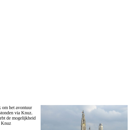
k om het avontuur
tstonden via Knuz.
hebt de mogelijkheid
or Knuz