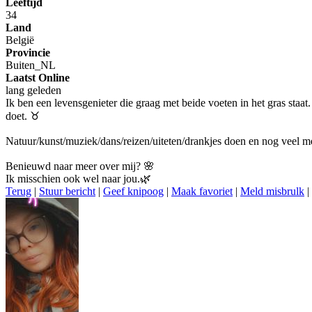
Leeftijd
34
Land
België
Provincie
Buiten_NL
Laatst Online
lang geleden
Ik ben een levensgenieter die graag met beide voeten in het gras staat
doet. ♉️
Natuur/kunst/muziek/dans/reizen/uiteten/drankjes doen en nog veel 
Benieuwd naar meer over mij? 🌸
Ik misschien ook wel naar jou.🌿
Terug
|
Stuur bericht
|
Geef knipoog
|
Maak favoriet
|
Meld misbrulk
|