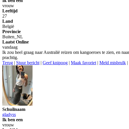
Ik ben een
vrouw
Leeftijd
27
Land
België
Provincie
Buiten_NL
Laatst Online
vandaag
Ik zou heel graag naar Australië reizen om kangoeroes te zien, en na
prachtig.
Terug
|
Stuur bericht
|
Geef knipoog
|
Maak favoriet
|
Meld misbrulk
|
Schuilnaam
gladyss
Ik ben een
vrouw