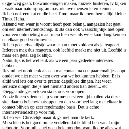
dagje weg gaan, boswandelingen maken, muziek luisteren, tv kijken
- vaak naar natuurprogrammas, nieuwe mensen leren kennen.
Ik heb ook een kat en die heet Timo, maar ik noem hem altijd kleine
Timo. Haha.
Afstand van waar je woont heeft geen belang, aangezien het gaat
om een internetvriendschap. Ik sta dan ook waarschijnlijk niet open
voor een ontmoeting maar misschien wel als we elkaar llang kennen
en elkaar goed vertrouwen.
Ik heb geen eissenlijstje waar je aan moet voldoen als je reageert.
Iedereen mag dus reageren, ook leeftijd maakt me niet uit. Leeftijd is
maar een getal zeg ik altijd.
Natuurlijk is het wel leuk als we een paar gedeelde interesses
hebben.
Ik vind het nooit leuk als een mailcontact na een paar emailtjes stopt
omdat we niet meer weten over wat we het kunnen hebben. Er is
altijd wel iets om over te praten; dagelijkse dingen, het weer,
serieuze dingen die je met niemand anders kan delen... etc.
Diepgaande gesprekken sta ik ook voor open.
Zo zie ik een vriendschap voor me: eerst een tijd mailen via deze
site, daarna bellen/whatsappen en dan voor heel lang met elkaar in
contact blijven op zeer regelmatige basis. Dat is echte
internetvriendschap voor mij.
Ik ben wel Christelijk maar ik ga niet naar de kerk.
Misschien is het goed om te vertellen dat ik blind ben vanaf mijn
geboorte. Voor mij is het geen belemmering want ik doe alles wat