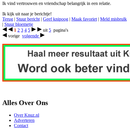
Ik vind vertrouwen en vriendschap belangrijk in een relatie.
Ik kijk uit naar je berichtje!
Terug
|
Stuur bericht
|
Geef knipoog
|
Maak favoriet
|
Meld misbrulk
|
Stuur bloemetje
1
2
3
4
5
uit
5
pagina's
vorige
volgende
Alles Over Ons
Over Knuz.nl
Adverteren
Contact