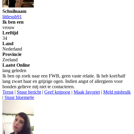
Schuilnaam
littlesub91
Ik ben een
vrouw
Leeftijd
34
Land
Nederland
Provincie
Zeeland
Laatst Online
lang geleden
Ik ben op zoek naar een FWB, geen vaste relatie. Ik heb kort/half
lang zwart haar en grijzige ogen. Indien angst of allergieen voor
honden gelieve mij niet te contacteren.
Terug
|
Stuur bericht
|
Geef knipoog
|
Maak favoriet
|
Meld misbrulk
|
Stuur bloemetje