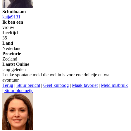
Schuilnaam
katja9131
Ik ben een
vrouw
Leeftijd
35
Land
Nederland
Provincie
Zeeland
Laatst Online
lang geleden
Leuke spontane meid die wel in is voor ene dolletje en wat
avontuur.
Terug
|
Stuur bericht
|
Geef knipoog
|
Maak favoriet
|
Meld misbrulk
|
Stuur bloemetje