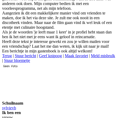
anderen ook doen. Mijn computer bedien ik met een
voorleesprogramma, net als mijn telefoon.
Aangezien ik dit een makkelijkere manier vind om vrienden te
maken, doe ik het via deze site. Je zult me ook nooit in een
discotheek vinden. Maar naar de film gaan vind ik wel leuk of een
etentje met culinaire hoogstand.
Als je de woorden 'je leeft maar 1 keer' in je profiel hebt staan dan
ben ik het niet met je eens want ik geloof in reincarnatie.
Heeft deze tekst je interesse gewekt en zou je willen mailen voor
een vriendschap? Laat het me dan weten, ik kijk uit naar je mail!
Een berichtje in mijn gastenboek is ook altijd welkom!
Terug
|
Stuur bericht
|
Geef knipoog
|
Maak favoriet
|
Meld misbrulk
|
Stuur bloemetje
Schuilnaam
sylvievb
Ik ben een
vrouw